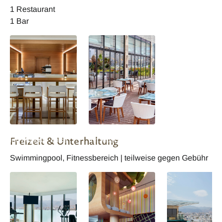
Zimmer
1 Restaurant
1 Bar
Oman Hilton Garden
Oman Hilton Garden
Freizeit & Unterhaltung
Inn Muscat - Juice
Inn Muscat -
Bar
Restaurant
Swimmingpool, Fitnessbereich | teilweise gegen Gebühr