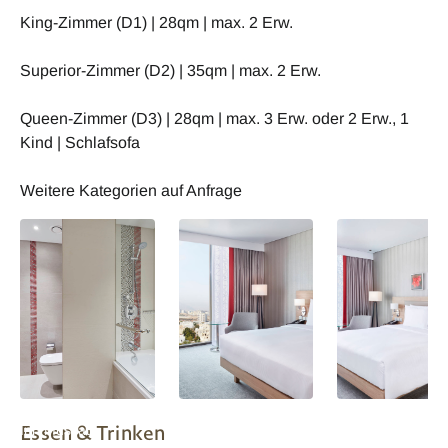
King-Zimmer (D1) | 28qm | max. 2 Erw.
Superior-Zimmer (D2) | 35qm | max. 2 Erw.
Queen-Zimmer (D3) | 28qm | max. 3 Erw. oder 2 Erw., 1
Kind | Schlafsofa
Weitere Kategorien auf Anfrage
Oman Hilton Garden
Oman Hilton Garden
Oman Hilton Gar
Essen & Trinken
Inn Muscat
Inn Muscat - King
Inn Muscat - Suit