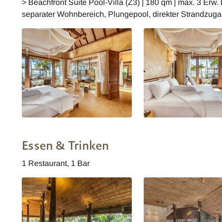
> Beachfront Suite Pool-Villa (Z3) | 180 qm | max. 3 Erw. 
separater Wohnbereich, Plungepool, direkter Strandzug
High Season Pool Villa & Spa
High Season Pool Villa 
Wohnbeispiel
Beach Suite Pool Villa
Essen & Trinken
1 Restaurant, 1 Bar