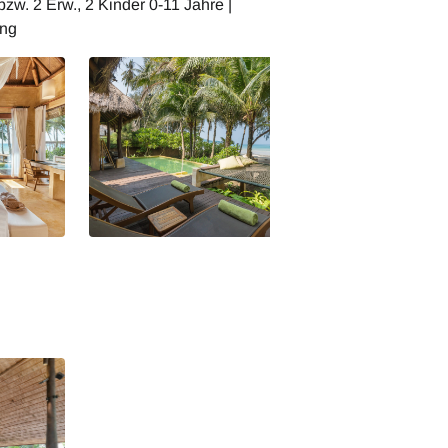
bzw. 2 Erw., 2 Kinder 0-11 Jahre |
ang
and Spa
High Season Pool Villa and Spa
High Season Pool
Beach Suite Pool Villa
Deluxe Pool Villa