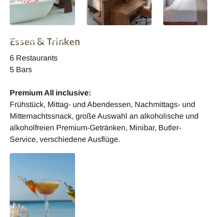
Malediven Heritance
Malediven Heritance
Malediven Herita
Essen & Trinken
Aarah Beach Villa
Aarah Beach Villa
Aarah Beach Vill
6 Restaurants
5 Bars
Premium All inclusive:
Frühstück, Mittag- und Abendessen, Nachmittags- und
Mitternachtssnack, große Auswahl an alkoholische und
alkoholfreien Premium-Getränken, Minibar, Butler-
Service, verschiedene Ausflüge.