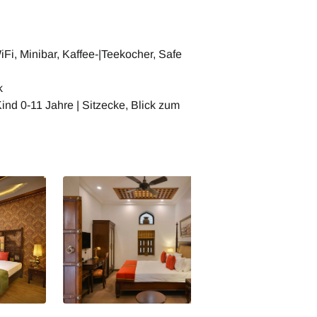
Fi, Minibar, Kaffee-|Teekocher, Safe
k
nd 0-11 Jahre | Sitzecke, Blick zum
i
Delhi Dharampura Haveli