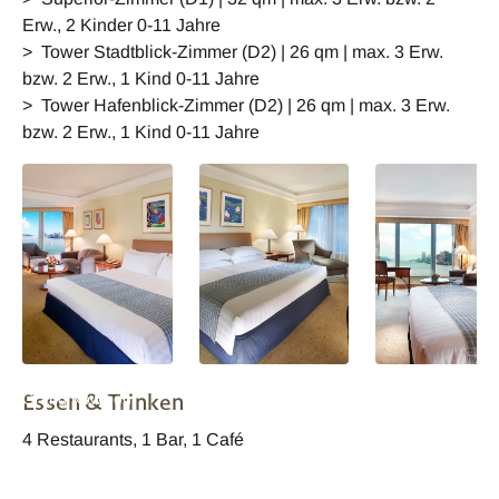
Erw., 2 Kinder 0-11 Jahre
> Tower Stadtblick-Zimmer (D2) | 26 qm | max. 3 Erw.
bzw. 2 Erw., 1 Kind 0-11 Jahre
> Tower Hafenblick-Zimmer (D2) | 26 qm | max. 3 Erw.
bzw. 2 Erw., 1 Kind 0-11 Jahre
Hong Kong Harbour
Hong Kong Harbour
Hong Kong Harb
Essen & Trinken
Grand Kowloon
Grand Kowloon
Grand Kowloon
Hafenblick Zimm
4 Restaurants, 1 Bar, 1 Café