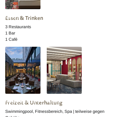
Agra, Grand
Essen & Trinken
Mercure
Wohnbeispiel
3 Restaurants
1 Bar
1 Café
Agra, Grand
Agra, Grand
Freizeit & Unterhaltung
Mercure Restaurant
Mercure Tee Lounge
Swimmingpool, Fitnessbereich, Spa | teilweise gegen