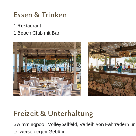
Gili Eco Villas Trawangang
Gili Eco Villas Trawanga
Bungalow
Bungalow
Essen & Trinken
1 Restaurant
1 Beach Club mit Bar
Gili Eco Villas Trawangang Bar
Gili Eco Villas Trawanga
GEV
Freizeit & Unterhaltung
Swimmingpool, Volleyballfeld, Verleih von Fahrrädern u
teilweise gegen Gebühr