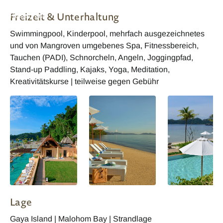
Gaya Island Resort
Freizeit & Unterhaltung
Restaurant
Swimmingpool, Kinderpool, mehrfach ausgezeichnetes
und von Mangroven umgebenes Spa, Fitnessbereich,
Tauchen (PADI), Schnorcheln, Angeln, Joggingpfad,
Stand-up Paddling, Kajaks, Yoga, Meditation,
Kreativitätskurse | teilweise gegen Gebühr
Lage
Gaya Island | Malohom Bay | Strandlage