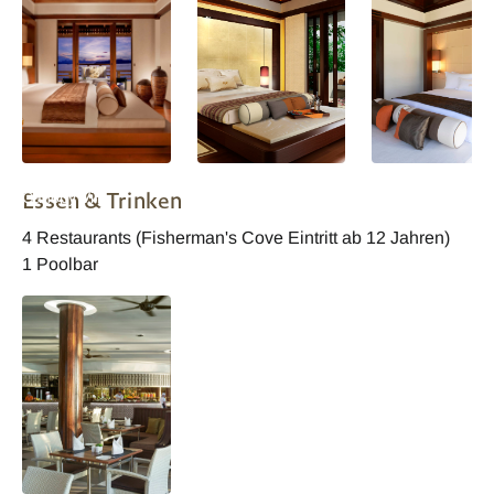
Gaya Island Resort
Gaya Island Resort
Gaya Island Reso
Essen & Trinken
Canopy Villa
Wohnbeispiel
Wohnbeispiel
4 Restaurants (Fisherman's Cove Eintritt ab 12 Jahren)
1 Poolbar