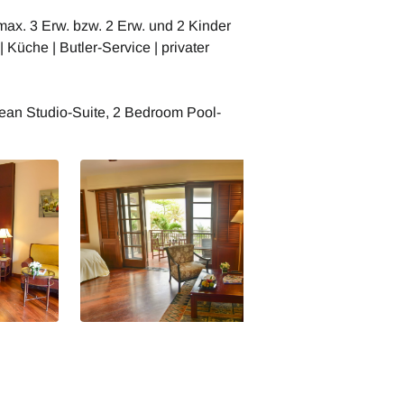
max. 3 Erw. bzw. 2 Erw. und 2 Kinder
Küche | Butler-Service | privater
ean Studio-Suite, 2 Bedroom Pool-
 Danang
Vietnam Furama Resort Danang
Vietnam Furama 
r
Ocean Deluxe-Zimmer
Pool Villa