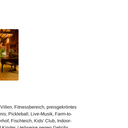
 Danang
illen, Fitnessbereich, preisgekröntes
s, Pickleball, Live-Musik, Farm-to-
hof, Fischteich, Kids’ Club, Indoor-
d Kinder. | teilweise gegen Gebühr