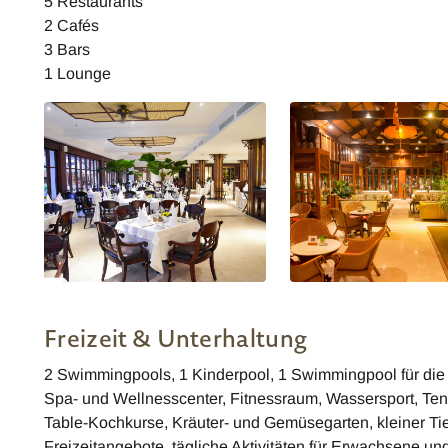
5 Restaurants
2 Cafés
3 Bars
1 Lounge
Vietnam Furama Resort Danang
Vietnam Furama Resort
Café Indochine
Hai Van Lounge
Freizeit & Unterhaltung
2 Swimmingpools, 1 Kinderpool, 1 Swimmingpool für die V
Spa- und Wellnesscenter, Fitnessraum, Wassersport, Tenni
Table-Kochkurse, Kräuter- und Gemüsegarten, kleiner Tier
Freizeitangebote, tägliche Aktivitäten für Erwachsene un