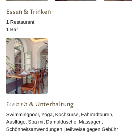
Banyan Zimmer
Bazaar Zimmer
Bazaar Zimmer
Essen & Trinken
1 Restaurant
1 Bar
Fort Bazaar
Freizeit & Unterhaltung
Restaurant
Swimmingpool, Yoga, Kochkurse, Fahrradtouren,
Ausflüge, Spa mit Dampfdusche, Massagen,
Schönheitsanwendungen | teilweise gegen Gebühr