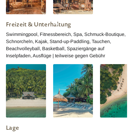
Flower Island Resort
Flower Island Resort
Freizeit & Unterhaltung
Bar
Swimmingpool, Fitnessbereich, Spa, Schmuck-Boutique,
Schnorcheln, Kajak, Stand-up-Paddling, Tauchen,
Beachvolleyball, Basketball, Spaziergänge auf
Inselpfaden, Ausflüge | teilweise gegen Gebühr
Lage