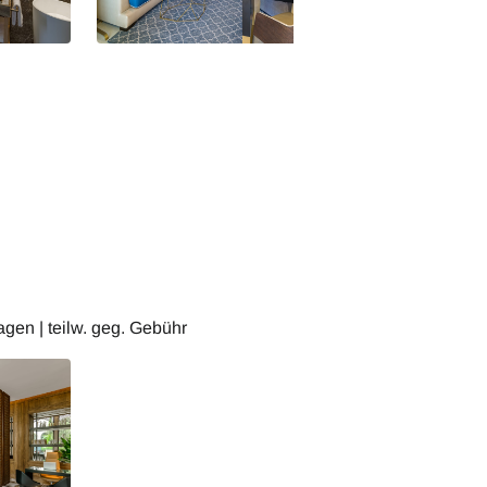
ger -
Fairmont Tazi Palace Tanger -
Fairmont Tazi Pal
Deluxe Zimmer
Deluxe Zimmer
en | teilw. geg. Gebühr