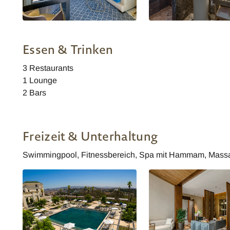
Fairmont Tazi Palace Tanger -
Fairmont Tazi Palace Tan
Deluxe Zimmer
Deluxe Zimmer
Essen & Trinken
3 Restaurants
1 Lounge
2 Bars
Freizeit & Unterhaltung
Swimmingpool, Fitnessbereich, Spa mit Hammam, Massag