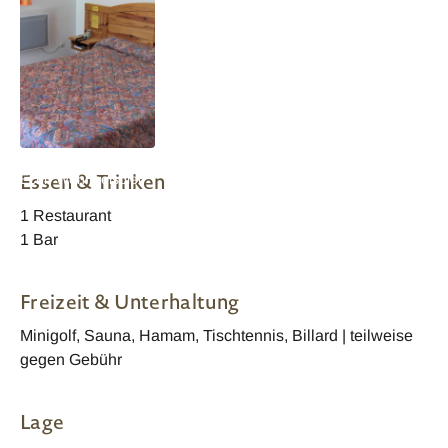
Reunion Hotel L
Essen & Trinken
Ecrin Wohnbeispiel
1 Restaurant
1 Bar
Freizeit & Unterhaltung
Minigolf, Sauna, Hamam, Tischtennis, Billard | teilweise
gegen Gebühr
Lage