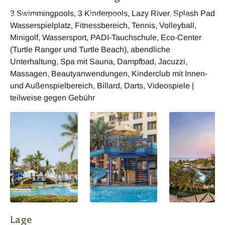
Assira A La Carte
Al Bahr Seafood
Samba - Buffet
3 Swimmingpools, 3 Kinderpools, Lazy River, Splash Pad
Pool Bar
Restaurant
Dining
Wasserspielplatz, Fitnessbereich, Tennis, Volleyball,
Minigolf, Wassersport, PADI-Tauchschule, Eco-Center
(Turtle Ranger und Turtle Beach), abendliche
Unterhaltung, Spa mit Sauna, Dampfbad, Jacuzzi,
Massagen, Beautyanwendungen, Kinderclub mit Innen-
und Außenspielbereich, Billard, Darts, Videospiele |
teilweise gegen Gebühr
Lage