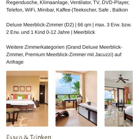
Regendusche, Klimaanlage, Ventilator, TV, DVD-Player,
Telefon, WiFi, Minibar, Kaffee-|Teekocher, Safe , Balkon
Deluxe Meerblick-Zimmer (D2) | 66 qm | max. 3 Erw. bzw.
2 Erw. und 1 Kind 0-12 Jahre | Meerblick
Weitere Zimmerkategorien (Grand Deluxe Meerblick-
Zimmer, Premium Meerblick-Zimmer mit Jacuzzi) auf
Anfrage
Allamanda Resort
Allamanda Resort
Allamanda Resor
Essen & Trinken
and Spa Deluxe
and Spa Gran
and Spa Grand