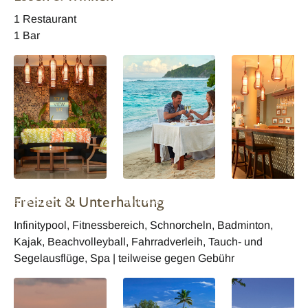
Zimmer
Deluxe Terrace
Deluxe Zimmer
1 Restaurant
1 Bar
Allamanda Resort
Allamanda Resort
Allamanda Resor
Freizeit & Unterhaltung
and Spa - Bar
and Spa - Dinner am
and Spa Bar
Strand
Infinitypool, Fitnessbereich, Schnorcheln, Badminton,
Kajak, Beachvolleyball, Fahrradverleih, Tauch- und
Segelausflüge, Spa | teilweise gegen Gebühr