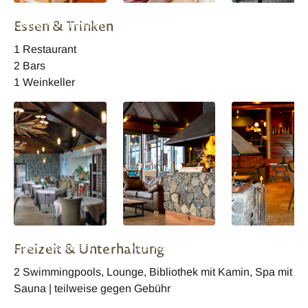
Reunion Diana Dea
Reunion Diana Dea
Reunion Diana D
Essen & Trinken
Lodge Wohnbeispiel
Lodge Wohnbeispiel
Lodge Wohnbeisp
1 Restaurant
2 Bars
1 Weinkeller
Reunion Diana Dea
Reunion Diana Dea
Reunion Diana D
Freizeit & Unterhaltung
Lodge Restaurant
Lodge Restaurant
Lodge Restauran
2 Swimmingpools, Lounge, Bibliothek mit Kamin, Spa mit
Sauna | teilweise gegen Gebühr