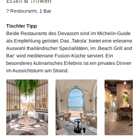
Essen & Trinken
Resort & Villas
Resort & Villas
Resort & Villas
2 Restaurants, 1 Bar
Beach Pool Villa
Beach Pool Villa
Beach Pool Villa
Tischler Tipp
Beide Restaurants des Devasom sind im Michelin-Guide
als Empfehlung gelistet: Das ‚Takola‘ bietet eine erlesene
Auswahl thailändischer Spezialitäten, im ‚Beach Grill and
Bar‘ wird mediterrane Fusion-Küche serviert. Ein
besonderes kulinarisches Erlebnis ist ein privates Dinner
im Aussichtsturm am Strand.
Thailand Devasom
Thailand Devasom
Thailand Devas