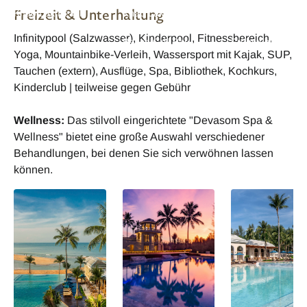
Freizeit & Unterhaltung
Khao Lak Beach
Khao Lak Beach
Khao Lak Beach
Resort & Villas
Resort & Villas
Resort & Villas
Infinitypool (Salzwasser), Kinderpool, Fitnessbereich,
Beach Grill Bar
Frühstück
Yoga, Mountainbike-Verleih, Wassersport mit Kajak, SUP,
Tauchen (extern), Ausflüge, Spa, Bibliothek, Kochkurs,
Kinderclub | teilweise gegen Gebühr
Wellness:
Das stilvoll eingerichtete "Devasom Spa &
Wellness" bietet eine große Auswahl verschiedener
Behandlungen, bei denen Sie sich verwöhnen lassen
können.