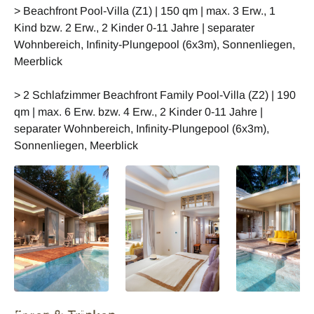
> Beachfront Pool-Villa (Z1) | 150 qm | max. 3 Erw., 1
Kind bzw. 2 Erw., 2 Kinder 0-11 Jahre | separater
Wohnbereich, Infinity-Plungepool (6x3m), Sonnenliegen,
Meerblick
> 2 Schlafzimmer Beachfront Family Pool-Villa (Z2) | 190
qm | max. 6 Erw. bzw. 4 Erw., 2 Kinder 0-11 Jahre |
separater Wohnbereich, Infinity-Plungepool (6x3m),
Sonnenliegen, Meerblick
Thailand Devasom
Thailand Devasom
Thailand Devas
Khao Lak Beach
Khao Lak Beach
Khao Lak Beach