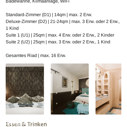
Badewanne, Klimaanlage, WiFi
Standard-Zimmer (D1) | 14qm | max. 2 Erw.
Deluxe-Zimmer (D2) | 21-24qm | max. 3 Erw. oder 2 Erw.,
1 Kind
Suite 1 (U1) | 25qm | max. 4 Erw. oder 2 Erw., 2 Kinder
Suite 2 (U2) | 25qm | max. 3 Erw. oder 2 Erw., 1 Kind
Gesamtes Riad | max. 16 Erw.
Marokko Dar Crystal
Marokko Dar Crystal
Marokko Dar Crys
Essen & Trinken
Wohnbeispiel
Wohnbeispiel
Wohnbeispiel