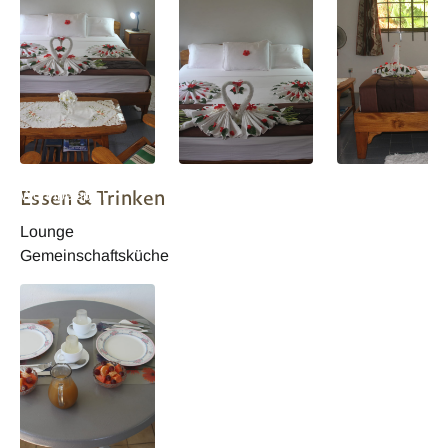
Daniellas Bungalows
Daniellas Bungalows
Daniellas Bungal
Essen & Trinken
Wohnbeispiel
Wohnbeispiel
Wohnbeispiel
Lounge
Gemeinschaftsküche