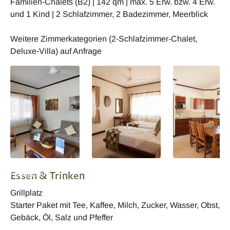
Familien-Chalets (B2) | 142 qm | max. 5 Erw. bzw. 4 Erw.
und 1 Kind | 2 Schlafzimmer, 2 Badezimmer, Meerblick
Weitere Zimmerkategorien (2-Schlafzimmer-Chalet,
Deluxe-Villa) auf Anfrage
Praslin Cote dOr
Praslin Cote dOr
Praslin Cote dOr
Essen & Trinken
Footprints
Footprints
Footprints
Wohnbeispiel
Wohnbeispiel
Wohnbeispiel
Grillplatz
Starter Paket mit Tee, Kaffee, Milch, Zucker, Wasser, Obst,
Gebäck, Öl, Salz und Pfeffer