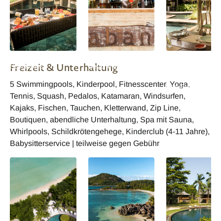
Constance Ephelia
Constance Ephelia
Constance Ephel
Freizeit & Unterhaltung
Seychelles -
Seychelles - Kabana
Seychelles -
Frühstück
Bar
Restaurant Adam
5 Swimmingpools, Kinderpool, Fitnesscenter, Yoga,
und Eva
Tennis, Squash, Pedalos, Katamaran, Windsurfen,
Kajaks, Fischen, Tauchen, Kletterwand, Zip Line,
Boutiquen, abendliche Unterhaltung, Spa mit Sauna,
Whirlpools, Schildkrötengehege, Kinderclub (4-11 Jahre),
Babysitterservice | teilweise gegen Gebühr