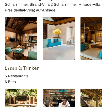
Schlafzimmer, Strand-Villa 2 Schlafzimmer, Hillside-Villa,
Presidential-Villa) auf Anfrage
Constance Ephelia
Constance Ephelia
Constance Ephel
Essen & Trinken
Seychelles -
Seychelles -
Seychelles -
Familienvilla
Familienvilla
Familievilla
5 Restaurants
6 Bars