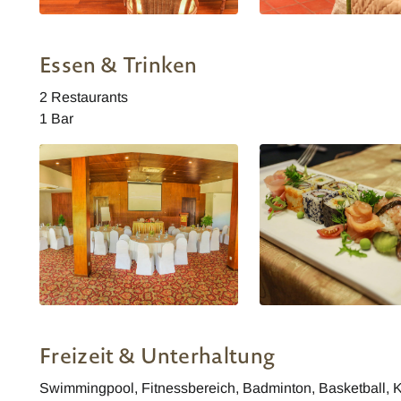
Club Palm Bay Wohnbeispiel
Club Palm Bay Wohnbeis
Essen & Trinken
2 Restaurants
1 Bar
Club Palm Bay
Club Palm Bay
Freizeit & Unterhaltung
Swimmingpool, Fitnessbereich, Badminton, Basketball, Kro