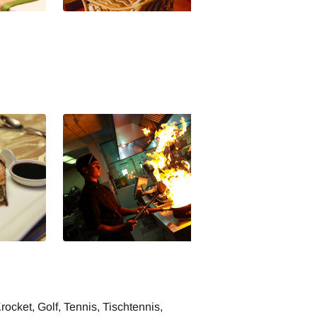
piel
Club Palm Bay Wohnbeispiel
Club Palm Bay
Club Palm Bay
cket, Golf, Tennis, Tischtennis,