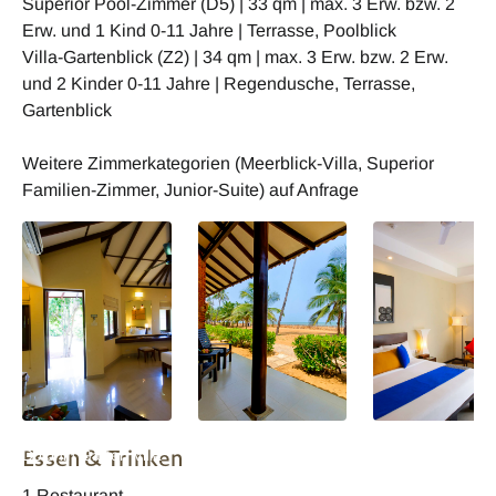
Superior Pool-Zimmer (D5) | 33 qm | max. 3 Erw. bzw. 2
Erw. und 1 Kind 0-11 Jahre | Terrasse, Poolblick
Villa-Gartenblick (Z2) | 34 qm | max. 3 Erw. bzw. 2 Erw.
und 2 Kinder 0-11 Jahre | Regendusche, Terrasse,
Gartenblick
Weitere Zimmerkategorien (Meerblick-Villa, Superior
Familien-Zimmer, Junior-Suite) auf Anfrage
Sri Lanka Club Hotel
Sri Lanka Club Hotel
Sri Lanka Club Ho
Essen & Trinken
Dolphin Garten Villa
Dolphin Meerblick
Dolphin Superior
Villa
Meerblick Zimme
1 Restaurant