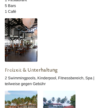
5 Bars
1 Café
Sri Lanka Club Hotel
Freizeit & Unterhaltung
Dolphin Restaurant
2 Swimmingpools, Kinderpool, Fitnessbereich, Spa |
teilweise gegen Gebühr