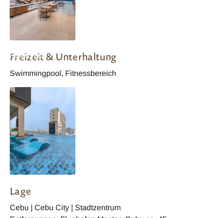
Citadines Cebu City -
Freizeit & Unterhaltung
Restaurant
Swimmingpool, Fitnessbereich
Lage
Cebu | Cebu City | Stadtzentrum