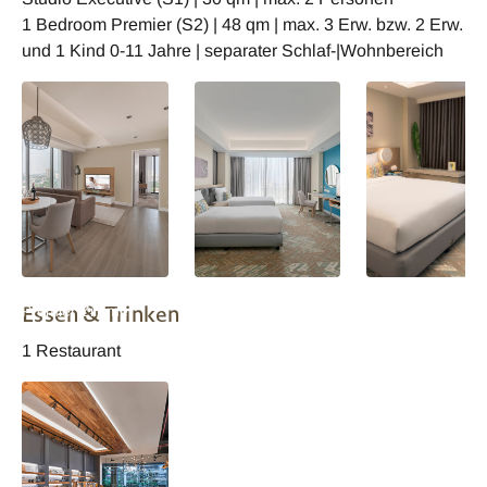
1 Bedroom Premier (S2) | 48 qm | max. 3 Erw. bzw. 2 Erw.
und 1 Kind 0-11 Jahre | separater Schlaf-|Wohnbereich
Citadines Cebu City -
Citadines Cebu City -
Citadines Cebu Ci
Essen & Trinken
Premier Zimmer
Studio
Studio
1 Restaurant