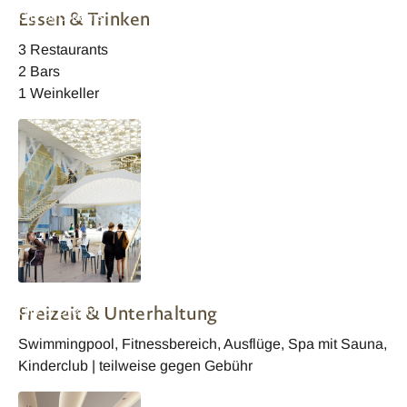
Essen & Trinken
City of Dreams
City of Dreams -
City of Dreams -
Cityscape
Premier Life
3 Restaurants
2 Bars
1 Weinkeller
Cinnamon Life at
Freizeit & Unterhaltung
City of Dreams -
Champagne Bar
Swimmingpool, Fitnessbereich, Ausflüge, Spa mit Sauna,
Kinderclub | teilweise gegen Gebühr