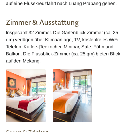
auf eine Flusskreuzfahrt nach Luang Prabang gehen.
Zimmer & Ausstattung
Insgesamt 32 Zimmer. Die Gartenblick-Zimmer (ca. 25
qm) verfügen über Klimaanlage, TV, kostenfreies WiFi,
Telefon, Kaffee-|Teekocher, Minibar, Safe, Föhn und
Balkon. Die Flussblick-Zimmer (ca. 25 qm) bieten Blick
auf den Mekong.
Chiangkhong Teak
Chiangkhong Teak
Garden Riverfront
Garden Riverfront