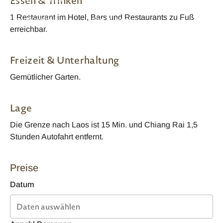
Essen & Trinken
Hotel Standard River
Hotel Standard River
1 Restaurant im Hotel, Bars und Restaurants zu Fuß
View Bungalow
View Bungalow
erreichbar.
Freizeit & Unterhaltung
Gemütlicher Garten.
Lage
Die Grenze nach Laos ist 15 Min. und Chiang Rai 1,5
Stunden Autofahrt entfernt.
Preise
Datum