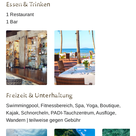
Essen & Trinken
Island Resort Beach
Island Resort Beach
Island Resort
View Villa
View Villa
Lagoon Villa
1 Restaurant
1 Bar
Philippinen Cauayan
Philippinen Cauayan
Freizeit & Unterhaltung
Island Resort Bar
Island Resort
Restaurant
Swimmingpool, Fitnessbereich, Spa, Yoga, Boutique,
Kajak, Schnorcheln, PADI-Tauchzentrum, Ausflüge,
Wandern | teilweise gegen Gebühr