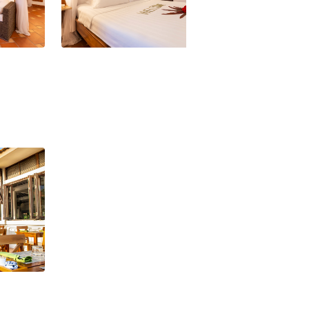
 Garden
Vietnam Cassia Cottage Garden
Vietnam Cassia 
Cottage
Premium Zimmer