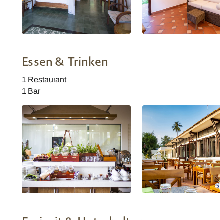
Cassia Cottage Modern Premium
Vietnam Cassia Cottage
Zimmer
Cottage
Essen & Trinken
1 Restaurant
1 Bar
Vietnam Cassia Cottage Frühstück
Vietnam Cassia Cottage
Restaurant