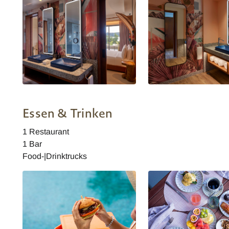
Canopy by Hilton Seychelles -
Canopy by Hilton Seychel
Badezimmer
Badezimmer
Essen & Trinken
1 Restaurant
1 Bar
Food-|Drinktrucks