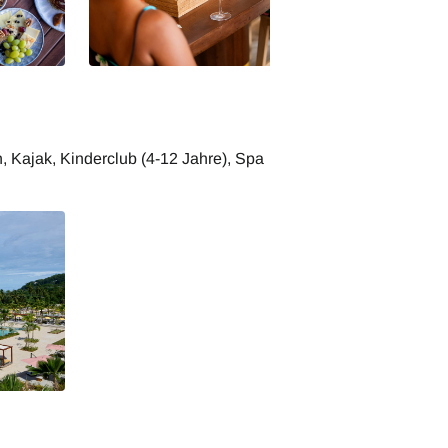
les -
Canopy by Hilton Seychelles -
Weinprobe
 Kajak, Kinderclub (4-12 Jahre), Spa