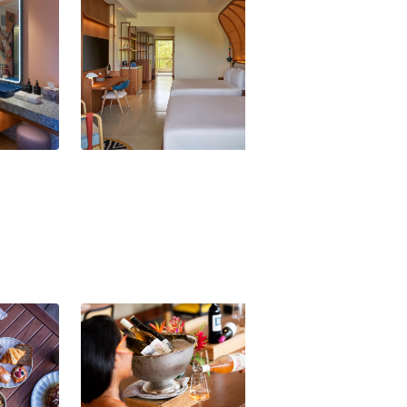
les -
Canopy by Hilton Seychelles -
Canopy by Hilton 
Wohnbeispiel
Wohnbeispiel