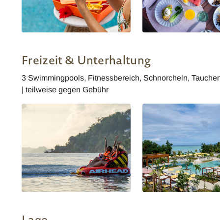
Canopy by Hilton Seychelles - Beef
Canopy by Hilton Seychel
Burger and Chips
Frühstück
Freizeit & Unterhaltung
3 Swimmingpools, Fitnessbereich, Schnorcheln, Tauchen,
| teilweise gegen Gebühr
Lage