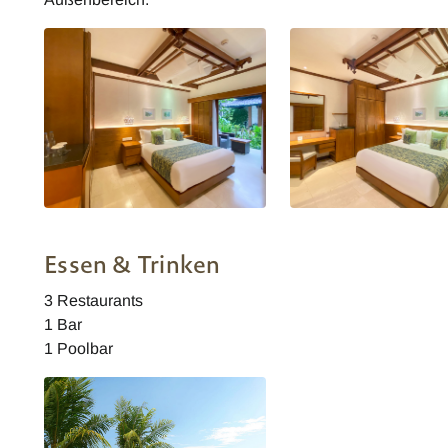
Candi Beach Resort and Spa
Candi Beach Resort and
Deluxe Garten-Zimmer
Deluxe Garten-Zimmer
Essen & Trinken
3 Restaurants
1 Bar
1 Poolbar