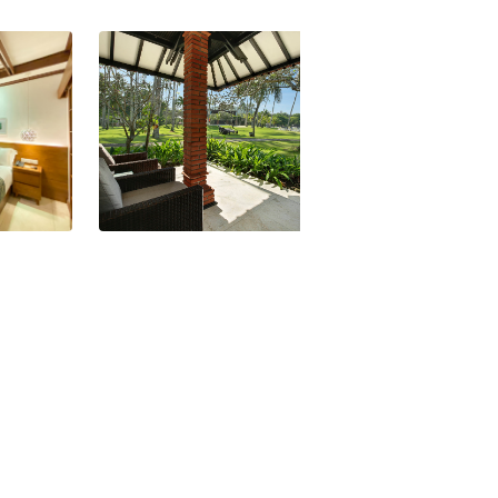
 Spa
Candi Beach Resort and Spa
Candi Beach Res
Deluxe Meerblick Bungalow
Luxus Meerblick-