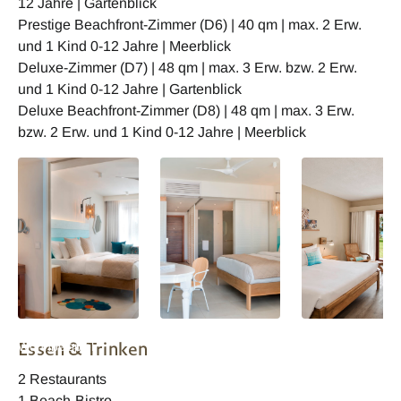
12 Jahre | Gartenblick
Prestige Beachfront-Zimmer (D6) | 40 qm | max. 2 Erw.
und 1 Kind 0-12 Jahre | Meerblick
Deluxe-Zimmer (D7) | 48 qm | max. 3 Erw. bzw. 2 Erw.
und 1 Kind 0-12 Jahre | Gartenblick
Deluxe Beachfront-Zimmer (D8) | 48 qm | max. 3 Erw.
bzw. 2 Erw. und 1 Kind 0-12 Jahre | Meerblick
C Mauritius -
C Mauritius -
C Mauritius -
Essen & Trinken
Wohnbeispiel
Wohnbeispiel
Wohnbeispiel
2 Restaurants
1 Beach-Bistro