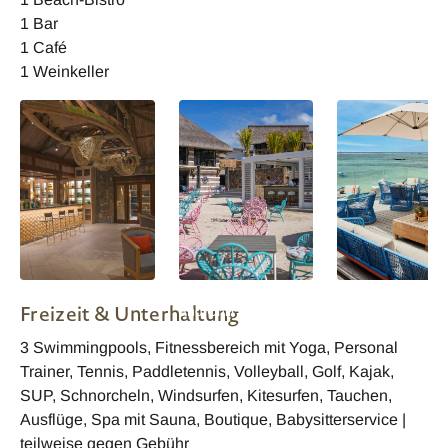
1 Bar
1 Café
1 Weinkeller
C Mauritius - Bar
C Mauritius Brunch
C Mauritius Stra
Freizeit & Unterhaltung
and Chill
Bar
3 Swimmingpools, Fitnessbereich mit Yoga, Personal
Trainer, Tennis, Paddletennis, Volleyball, Golf, Kajak,
SUP, Schnorcheln, Windsurfen, Kitesurfen, Tauchen,
Ausflüge, Spa mit Sauna, Boutique, Babysitterservice |
teilweise gegen Gebühr