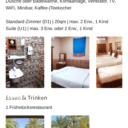
Dusche oder Badewanne, Klimaanlage, Ventilator, TV,
WiFi, Minibar, Kaffee-|Teekocher
Standard-Zimmer (D1) | 20qm | max. 2 Erw., 1 Kind
Suite (U1) | max. 3 Erw. oder 2 Erw., 1 Kind
Oman Bustan Inn
Oman Bustan Inn
Oman Bustan In
Essen & Trinken
Nizwa Bad
Nizwa Wohnbeispiel
Nizwa Wohnbeisp
1 Frühstücksrestaurant