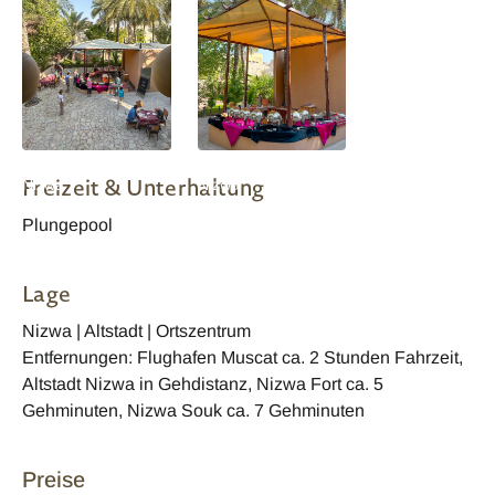
Oman Bustan Inn
Oman Bustan Inn
Freizeit & Unterhaltung
Nizwa
Nizwa
Plungepool
Lage
Nizwa | Altstadt | Ortszentrum
Entfernungen: Flughafen Muscat ca. 2 Stunden Fahrzeit,
Altstadt Nizwa in Gehdistanz, Nizwa Fort ca. 5
Gehminuten, Nizwa Souk ca. 7 Gehminuten
Preise