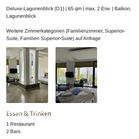
Deluxe-Lagunenblick (D1) | 65 qm | max. 2 Erw. | Balkon,
Lagunenblick
Weitere Zimmerkategorien (Familienzimmer, Superior-
Suite, Familien Superior-Suite) auf Anfrage
Sri Lanka
Sri Lanka
Essen & Trinken
Buckingham Place
Buckingham Place
1 Restaurant
2 Bars