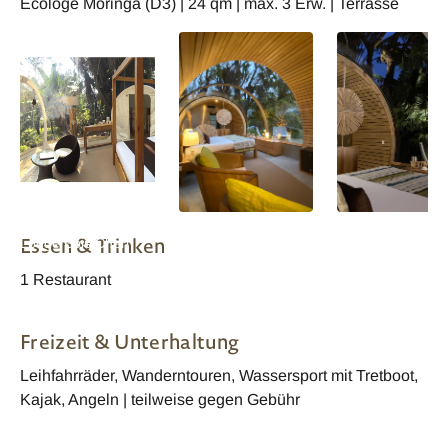
Ecologe Moringa (D3) | 24 qm | max. 3 Erw. | Terrasse
Mauritius Bubble
Mauritius Bubble
Mauritius Bubble
Essen & Trinken
Lodge Bois Cheri
Lodge Bois Cheri
Lodge Bois Cheri
Wohnbeispiel
Wohnbeispiel
Wohnbeispiel
1 Restaurant
Freizeit & Unterhaltung
Leihfahrräder, Wanderntouren, Wassersport mit Tretboot,
Kajak, Angeln | teilweise gegen Gebühr