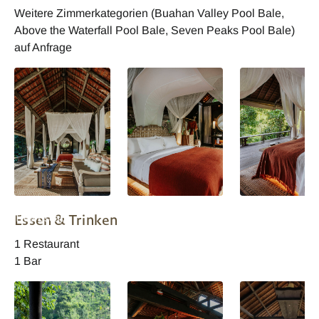
Weitere Zimmerkategorien (Buahan Valley Pool Bale,
Above the Waterfall Pool Bale, Seven Peaks Pool Bale)
auf Anfrage
Buahan A Banyan
Buahan A Banyan
Buahan A Banya
Essen & Trinken
Tree Escape
Tree Escape
Tree Escape
Wohnbeispiel
Wohnbeispiel
Wohnbeispiel
1 Restaurant
1 Bar