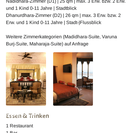
Nadidhara-Zimmer (D1) | 25 qm | max. 3 Erw. bzw. 2 Erw.
und 1 Kind 0-11 Jahre | Stadtblick
Dhanurdhara-Zimmer (D2) | 26 qm | max. 3 Erw. bzw. 2
Erw. und 1 Kind 0-11 Jahre | Stadt-|Flussblick
Weitere Zimmerkategorien (Madidhara-Suite, Varuna
Burj-Suite, Maharaja-Suite) auf Anfrage
Indien Varanasi
Indien Varanasi
Essen & Trinken
Brijama Palace
Brijama Palace
Maharaja Suite
Wohnbeispiel
1 Restaurant
1 Bar