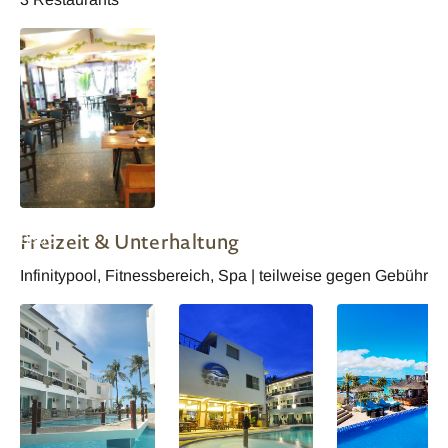
Boracay Ocean Club
Freizeit & Unterhaltung
Bistro
Infinitypool, Fitnessbereich, Spa | teilweise gegen Gebühr