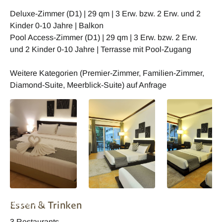
Deluxe-Zimmer (D1) | 29 qm | 3 Erw. bzw. 2 Erw. und 2
Kinder 0-10 Jahre | Balkon
Pool Access-Zimmer (D1) | 29 qm | 3 Erw. bzw. 2 Erw.
und 2 Kinder 0-10 Jahre | Terrasse mit Pool-Zugang
Weitere Kategorien (Premier-Zimmer, Familien-Zimmer,
Diamond-Suite, Meerblick-Suite) auf Anfrage
Boracay Ocean Club
Boracay Ocean Club
Boracay Ocean C
Essen & Trinken
Deluxe King
Deluxe Twin Zimmer
Deluxe Zimmer
3 Restaurants