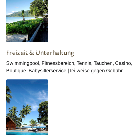
Seychellen Berjaya
Freizeit & Unterhaltung
Beau Vallon Bay
Resort Pizzeria
Swimmingpool, Fitnessbereich, Tennis, Tauchen, Casino,
Boutique, Babysitterservice | teilweise gegen Gebühr