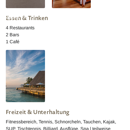
Bandos Maledives
Bandos Maledives
Essen & Trinken
Wasser Villa
Wohnbeispiel
4 Restaurants
2 Bars
1 Café
Bandos Maledives
Freizeit & Unterhaltung
Fitnessbereich, Tennis, Schnorcheln, Tauchen, Kajak,
SUP, Tischtennis, Billiard, Ausflüge, Spa | teilweise