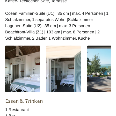
Kaffee-|Teekocher, Safe, Terrasse
Ocean Familien-Suite (U1) | 35 qm | max. 4 Personen | 1
Schlafzimmer, 1 separates Wohn-|Schlafzimmer
Lagunen-Suite (U2) | 35 qm | max. 3 Personen
Beachfront-Villa (Z1) | 103 qm | max. 8 Personen | 2
Schlafzimmer, 2 Bäder, 1 Wohnzimmer, Küche
Mauritius Bakwa
Mauritius Bakwa
Mauritius Bakwa
Essen & Trinken
Lodge Lagoon Suite
Lodge Lagoon Suite
Lodge Terrasse
1 Restaurant
1 Bar