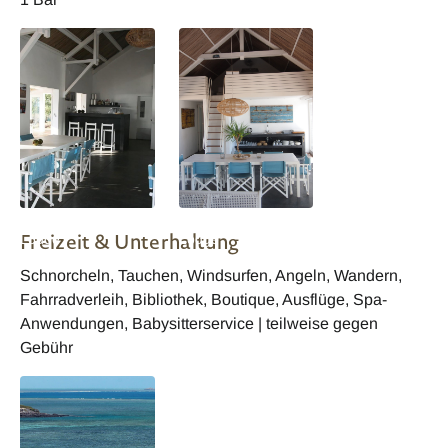
Mauritius Bakwa
Mauritius Bakwa
Freizeit & Unterhaltung
Lodge
Lodge
Schnorcheln, Tauchen, Windsurfen, Angeln, Wandern,
Fahrradverleih, Bibliothek, Boutique, Ausflüge, Spa-
Anwendungen, Babysitterservice | teilweise gegen
Gebühr