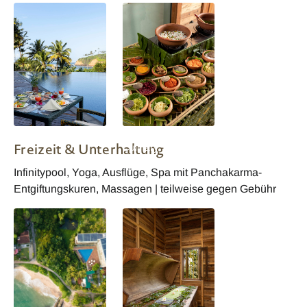
Ayurvie Weligama
Ayurvie Weligama
Freizeit & Unterhaltung
Culinary
Infinitypool, Yoga, Ausflüge, Spa mit Panchakarma-
Entgiftungskuren, Massagen | teilweise gegen Gebühr