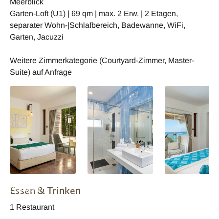
Meerblick
Garten-Loft (U1) | 69 qm | max. 2 Erw. | 2 Etagen,
separater Wohn-|Schlafbereich, Badewanne, WiFi,
Garten, Jacuzzi
Weitere Zimmerkategorie (Courtyard-Zimmer, Master-
Suite) auf Anfrage
Ayurvie Weligama
Ayurvie Weligama
Ayurvie Weligam
Essen & Trinken
Courtyard
Deluxe
Deluxe
1 Restaurant