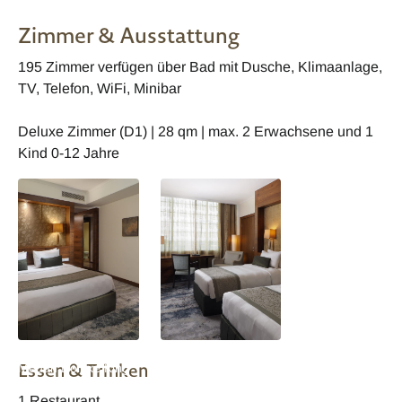
Zimmer & Ausstattung
195 Zimmer verfügen über Bad mit Dusche, Klimaanlage,
TV, Telefon, WiFi, Minibar
Deluxe Zimmer (D1) | 28 qm | max. 2 Erwachsene und 1
Kind 0-12 Jahre
Aryaduta Hotel
Aryaduta Hotel
Essen & Trinken
Medan Deluxe King
Medan Deluxe Twin
Bed
Bed
1 Restaurant