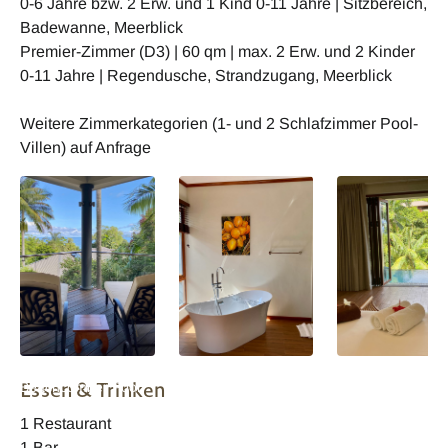
0-6 Jahre bzw. 2 Erw. und 1 Kind 0-11 Jahre | Sitzbereich,
Badewanne, Meerblick
Premier-Zimmer (D3) | 60 qm | max. 2 Erw. und 2 Kinder
0-11 Jahre | Regendusche, Strandzugang, Meerblick
Weitere Zimmerkategorien (1- und 2 Schlafzimmer Pool-
Villen) auf Anfrage
Anse Soleil
Anse Soleil
Anse Soleil
Essen & Trinken
Beachcomber Pool
Beachcomber Pool
Beachcomber Po
Villa
Villa Badezimmer
Villa Schlafzimme
1 Restaurant
Poolblick
1 Bar