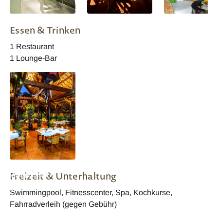
Angkor Village Hotel
Angkor Village Hotel
Angkor Village Ho
Essen & Trinken
1 Restaurant
1 Lounge-Bar
Kambodscha Angkor
Freizeit & Unterhaltung
Village Hotel -
Restaurant
Swimmingpool, Fitnesscenter, Spa, Kochkurse,
Fahrradverleih (gegen Gebühr)