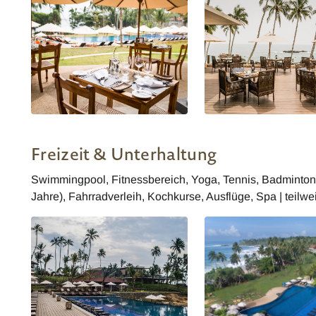
Anantara Tangalle Peace Haven
Anantara Tangalle Peac
Resort Restaurant
Resort Restaurant
Freizeit & Unterhaltung
Swimmingpool, Fitnessbereich, Yoga, Tennis, Badminton,
Jahre), Fahrradverleih, Kochkurse, Ausflüge, Spa | teil