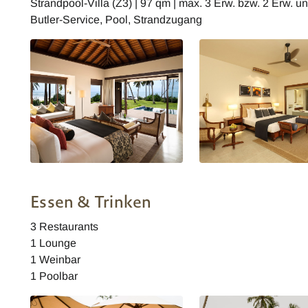
Strandpool-Villa (Z3) | 97 qm | max. 3 Erw. bzw. 2 Erw. u
Butler-Service, Pool, Strandzugang
Anantara Tangalle Peace Haven
Anantara Tangalle Peac
Resort Beach Villa
Resort Deluxe Zimmer
Essen & Trinken
3 Restaurants
1 Lounge
1 Weinbar
1 Poolbar