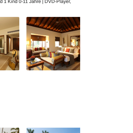
nd 1 Kind 0-11 Jahre | DVD-Player,
e Haven
Anantara Tangalle Peace Haven
Anantara Tangall
Resort Pool Villa
Resort Pool Villa