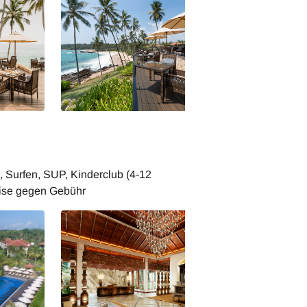
e Haven
Anantara Tangalle Peace Haven
Resort Restaurant
 Surfen, SUP, Kinderclub (4-12
weise gegen Gebühr