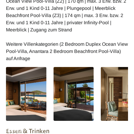
Ocean View Pool-Villa (Z2) | 170 qm | max. 3 Erw. bzw. 2
Erw. und 1 Kind 0-11 Jahre | Plungepool | Meerblick
Beachfront Pool-Villa (Z3) | 174 qm | max. 3 Erw. bzw. 2
Erw. und 1 Kind 0-11 Jahre | privater Infinity-Pool |
Meerblick | Zugang zum Strand
Weitere Villenkategorien (2 Bedroom Duplex Ocean View
Pool-Villa, Anantara 2 Bedroom Beachfront Pool-Villa)
auf Anfrage
Vietnam Anantara
Vietnam Anantara
Vietnam Anantar
Essen & Trinken
Quy Nhon
Quy Nhon Villas
Quy Nhon Villas