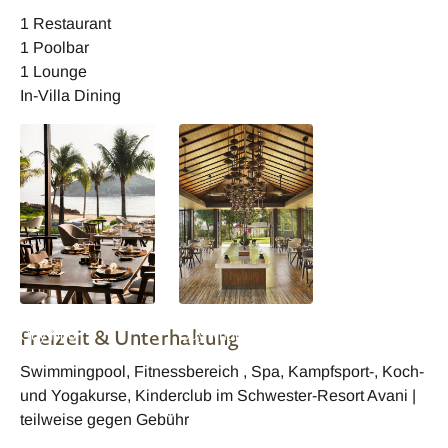
Beachfront Pool Villa
Beachfront Villa
Ocean View Pool
1 Restaurant
Schlafzimmer
Villa
1 Poolbar
1 Lounge
In-Villa Dining
Vietnam Anantara
Vietnam Anantara
Freizeit & Unterhaltung
Quy Nhon
Quy Nhon
Restaurant
Swimmingpool, Fitnessbereich , Spa, Kampfsport-, Koch-
und Yogakurse, Kinderclub im Schwester-Resort Avani |
teilweise gegen Gebühr