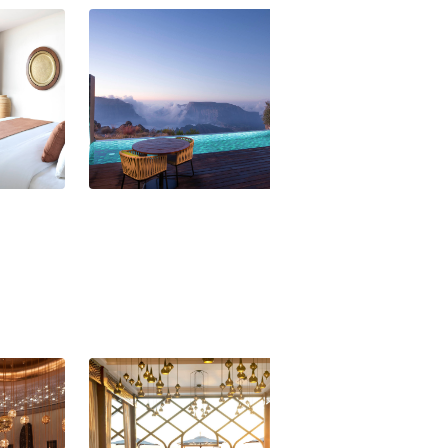
dar Resort
Anantara Al Jabal Al Akhdar Resort
Anantara Al Jabal
- Cliff Pool Villa
- Cliff Pool Villa