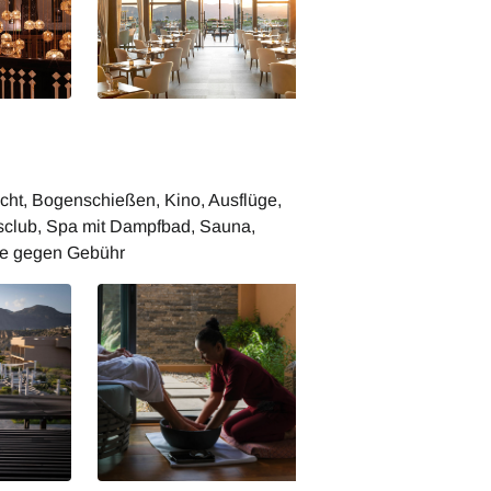
dar Resort
Anantara Al Jabal Al Akhdar Resort
Anantara Al Jabal
- Restaurant Al Maisan
- The Royal Edge
icht, Bogenschießen, Kino, Ausflüge,
nsclub, Spa mit Dampfbad, Sauna,
se gegen Gebühr