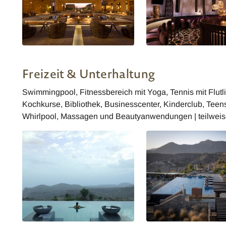
Anantara Al Jabal Al Akhdar Resort
Anantara Al Jabal Al Akh
- Al Baha Cafe
- Bar Lounge Al Burj
Freizeit & Unterhaltung
Swimmingpool, Fitnessbereich mit Yoga, Tennis mit Flutl
Kochkurse, Bibliothek, Businesscenter, Kinderclub, Tee
Whirlpool, Massagen und Beautyanwendungen | teilwei