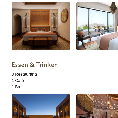
Anantara Al Jabal Al Akhdar Resort
Anantara Al Jabal Al Akh
- Canyonblick Zimmer
- Cliff Pool Villa
Essen & Trinken
3 Restaurants
1 Café
1 Bar