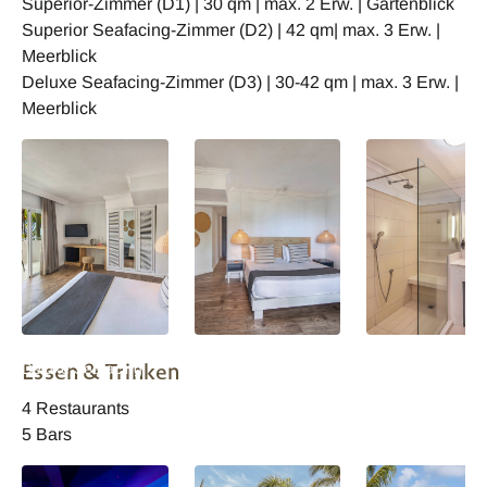
Superior-Zimmer (D1) | 30 qm | max. 2 Erw. | Gartenblick
Superior Seafacing-Zimmer (D2) | 42 qm| max. 3 Erw. |
Meerblick
Deluxe Seafacing-Zimmer (D3) | 30-42 qm | max. 3 Erw. |
Meerblick
Ambre Mauritius
Ambre Mauritius
Ambre Mauritius
Essen & Trinken
Deluxe Seafacing
Deluxe Seafacing
Deluxe Seafacin
4 Restaurants
5 Bars