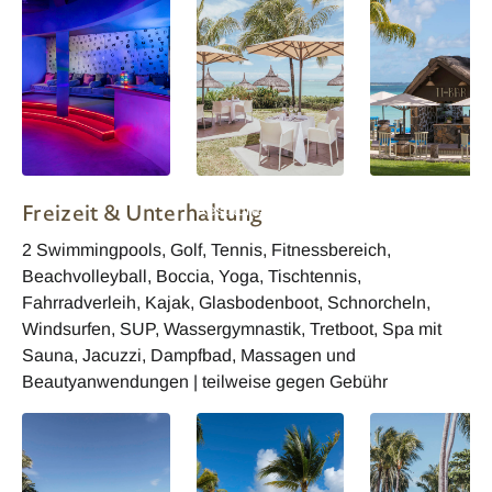
Ambre Mauritius Bar
Ambre Mauritius
Ambre Mauritius 
Freizeit & Unterhaltung
Restaurant Dolce
Bar
Vita
2 Swimmingpools, Golf, Tennis, Fitnessbereich,
Beachvolleyball, Boccia, Yoga, Tischtennis,
Fahrradverleih, Kajak, Glasbodenboot, Schnorcheln,
Windsurfen, SUP, Wassergymnastik, Tretboot, Spa mit
Sauna, Jacuzzi, Dampfbad, Massagen und
Beautyanwendungen | teilweise gegen Gebühr