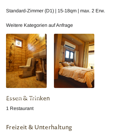
Standard-Zimmer (D1) | 15-18qm | max. 2 Erw.
Weitere Kategorien auf Anfrage
Al Misfah Hospitality
Al Misfah Hospitality
Essen & Trinken
Inn - Badezimmer
Inn - Wohnbeispiel
1 Restaurant
Freizeit & Unterhaltung