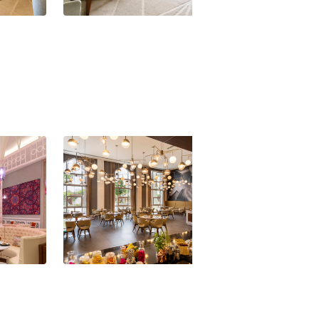
 Zimmer
Al Messila Doha Grand Deluxe
Zimmer
Al Messila Doha Restaurant