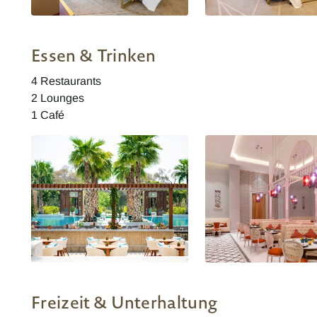
Al Messila Doha Deluxe Suite
Al Messila Doha Deluxe
Essen & Trinken
4 Restaurants
2 Lounges
1 Café
Al Messila Doha Lounge am Pool
Al Messila Doha Parisa
Freizeit & Unterhaltung